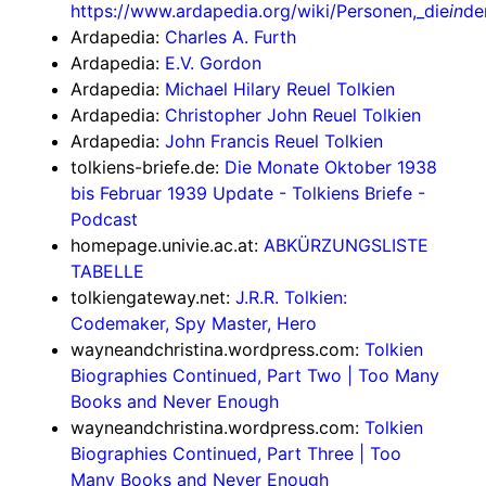
https://www.ardapedia.org/wiki/Personen,_die
in
de
Ardapedia:
Charles A. Furth
Ardapedia:
E.V. Gordon
Ardapedia:
Michael Hilary Reuel Tolkien
Ardapedia:
Christopher John Reuel Tolkien
Ardapedia:
John Francis Reuel Tolkien
tolkiens-briefe.de:
Die Monate Oktober 1938
bis Februar 1939 Update - Tolkiens Briefe -
Podcast
homepage.univie.ac.at:
ABKÜRZUNGSLISTE
TABELLE
tolkiengateway.net:
J.R.R. Tolkien:
Codemaker, Spy Master, Hero
wayneandchristina.wordpress.com:
Tolkien
Biographies Continued, Part Two | Too Many
Books and Never Enough
wayneandchristina.wordpress.com:
Tolkien
Biographies Continued, Part Three | Too
Many Books and Never Enough